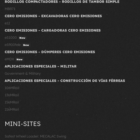
RODILLOS COMPACTADORES - RODILLOS DE TAMBOR SIMPLE
MBR71
CERO EMISIONES - EXCAVADORAS CERO EMISIONES
e12
CERO EMISIONES - CARGADORAS CERO EMISIONES
eS1000
New
eS900tele
New
CERO EMISIONES - DÚMPERES CERO EMISIONES
eMDX
New
APLICACIONES ESPECIALES - MILITAR
Government & Military
APLICACIONES ESPECIALES - CONSTRUCCIÓN DE VÍAS FÉRREAS
106MRail
136MRail
156MRail
216MRail
MINI-SITES
Safest Wheel Loader: MECALAC Swing