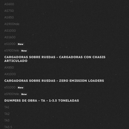
AS600
AS750
AS850
AS900tele
AS1000
AS1600
eS1000
New
eS900tele
New
CARGADORAS SOBRE RUEDAS - CARGADORAS CON CHASIS
ARTICULADO
AX850
AX1000
CARGADORAS SOBRE RUEDAS - ZERO EMISSION LOADERS
eS1000
New
eS900tele
New
DUMPERS DE OBRA - TA - 1-3.5 TONELADAS
TA1
TA2
TA3
TA3.5