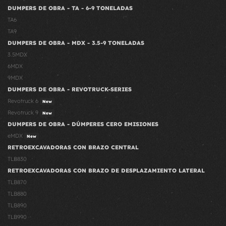
DUMPERS DE OBRA - TA - 6-9 TONELADAS
TA6
TA9
DUMPERS DE OBRA - MDX - 3.5-9 TONELADAS
3.5MDX
6MDX
9MDX
DUMPERS DE OBRA - REVOTRUCK-SERIES
Revotruck 6
New
Revotruck 9
New
DUMPERS DE OBRA - DÚMPERES CERO EMISIONES
eMDX
New
RETROEXCAVADORAS CON BRAZO CENTRAL
TLB830
RETROEXCAVADORAS CON BRAZO DE DESPLAZAMIENTO LATERAL
TLB870
TLB880
TLB890
TLB990