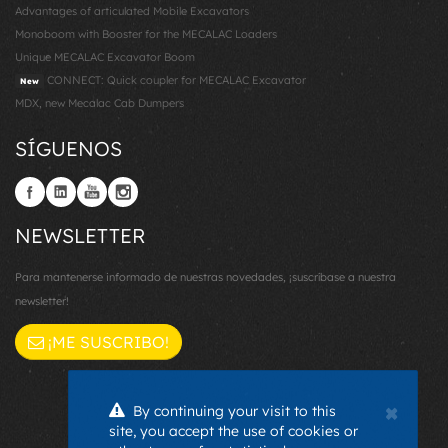
Advantages of articulated Mobile Excavators
Monoboom with Booster for the MECALAC Loaders
Unique MECALAC Excavator Boom
CONNECT: Quick coupler for MECALAC Excavator
New
MDX, new Mecalac Cab Dumpers
SÍGUENOS
NEWSLETTER
Para mantenerse informado de nuestras novedades, ¡suscríbase a nuestra
newsletter!
¡ME SUSCRIBO!
×
By continuing your visit to this
site, you accept the use of cookies or