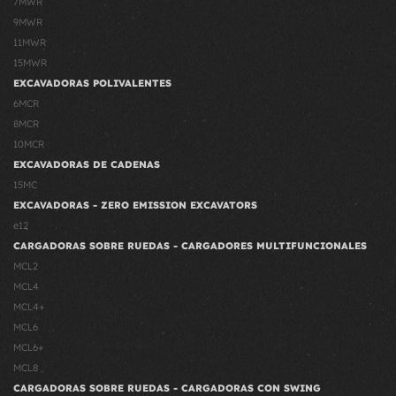
7MWR
9MWR
11MWR
15MWR
EXCAVADORAS POLIVALENTES
6MCR
8MCR
10MCR
EXCAVADORAS DE CADENAS
15MC
EXCAVADORAS - ZERO EMISSION EXCAVATORS
e12
CARGADORAS SOBRE RUEDAS - CARGADORES MULTIFUNCIONALES
MCL2
MCL4
MCL4+
MCL6
MCL6+
MCL8
CARGADORAS SOBRE RUEDAS - CARGADORAS CON SWING