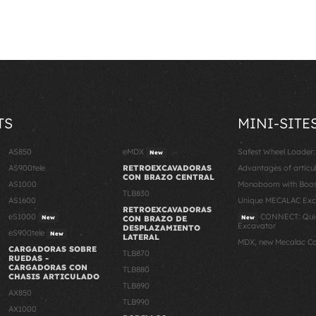
TS
MINI-SITE
AS850
eMDX
Safest Wheel Loader
New
AS900tele
RETROEXCAVADORAS
Advantages of articu
CON BRAZO CENTRAL
AS1000
Monoboom with Boost
TLB830
AS1600
Unique MECALAC Ex
RETROEXCAVADORAS
eS1000
CONNECT: Quic
New
CON BRAZO DE
New
Excavator
DESPLAZAMIENTO
eS900tele
New
LATERAL
MDX, new Mecalac C
CARGADORAS SOBRE
TLB870
RUEDAS -
CARGADORAS CON
TLB880
CHASIS ARTICULADO
TLB890
AX850
TLB990
AX1000