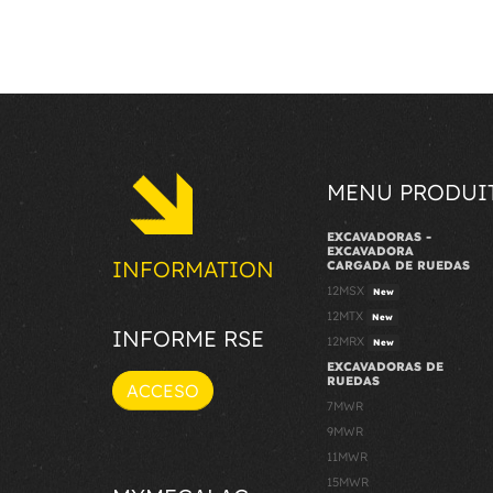
MENU PRODUI
EXCAVADORAS -
EXCAVADORA
INFORMATION
CARGADA DE RUEDAS
12MSX
New
12MTX
New
INFORME RSE
12MRX
New
EXCAVADORAS DE
RUEDAS
ACCESO
7MWR
9MWR
11MWR
15MWR