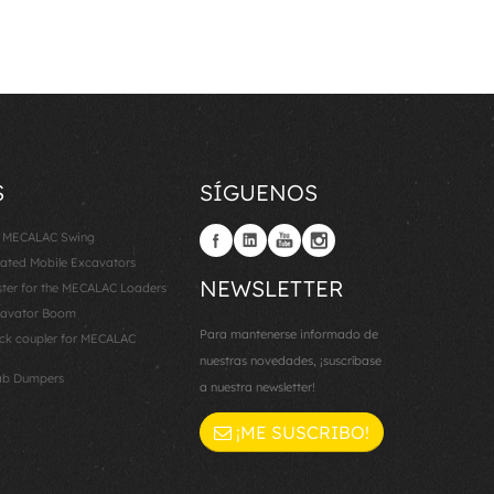
S
SÍGUENOS
: MECALAC Swing
lated Mobile Excavators
NEWSLETTER
er for the MECALAC Loaders
cavator Boom
Para mantenerse informado de
k coupler for MECALAC
nuestras novedades, ¡suscríbase
ab Dumpers
a nuestra newsletter!
¡ME SUSCRIBO!