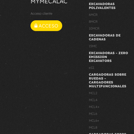
MYMECALAC
EXCAVADORAS
POLIVALENTES
Acceso cliente
6MCR
8MCR
ACCESO
10MCR
EXCAVADORAS DE
CADENAS
15MC
EXCAVADORAS - ZERO
EMISSION
EXCAVATORS
e12
CARGADORAS SOBRE
RUEDAS -
CARGADORES
MULTIFUNCIONALES
MCL2
MCL4
MCL4+
MCL6
MCL6+
MCL8