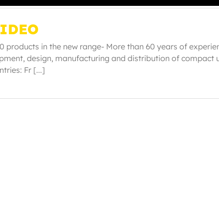
VIDEO
0 products in the new range- More than 60 years of experie
pment, design, manufacturing and distribution of compact 
ries: Fr [...]