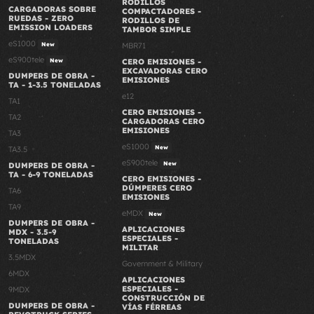
RODILLOS
CARGADORAS SOBRE
COMPACTADORES -
RUEDAS - ZERO
RODILLOS DE
EMISSION LOADERS
TAMBOR SIMPLE
eS1000
New
MBR71
eS900tele
New
CERO EMISIONES -
EXCAVADORAS CERO
DUMPERS DE OBRA -
EMISIONES
TA - 1-3.5 TONELADAS
e12
TA1
CERO EMISIONES -
TA2
CARGADORAS CERO
EMISIONES
TA3
eS1000
New
TA3.5
eS900tele
New
DUMPERS DE OBRA -
TA - 6-9 TONELADAS
CERO EMISIONES -
DÚMPERES CERO
TA6
EMISIONES
TA9
eMDX
New
DUMPERS DE OBRA -
APLICACIONES
MDX - 3.5-9
ESPECIALES -
TONELADAS
MILITAR
3.5MDX
Government & Military
6MDX
APLICACIONES
ESPECIALES -
9MDX
CONSTRUCCIÓN DE
DUMPERS DE OBRA -
VÍAS FÉRREAS