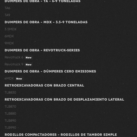
DUMPERS DE OBRA - TA - 6-9 TONELADAS
TA6
TA9
DUMPERS DE OBRA - MDX - 3.5-9 TONELADAS
3.5MDX
6MDX
9MDX
DUMPERS DE OBRA - REVOTRUCK-SERIES
Revotruck 6
New
Revotruck 9
New
DUMPERS DE OBRA - DÚMPERES CERO EMISIONES
eMDX
New
RETROEXCAVADORAS CON BRAZO CENTRAL
TLB830
RETROEXCAVADORAS CON BRAZO DE DESPLAZAMIENTO LATERAL
TLB870
TLB880
TLB890
TLB990
RODILLOS COMPACTADORES - RODILLOS DE TAMBOR SIMPLE