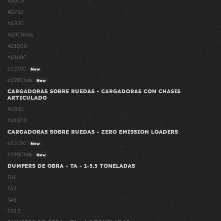
AS600
AS750
AS850
AS900tele
AS1000
AS1600
eS1000
New
eS900tele
New
CARGADORAS SOBRE RUEDAS - CARGADORAS CON CHASIS
ARTICULADO
AX850
AX1000
CARGADORAS SOBRE RUEDAS - ZERO EMISSION LOADERS
eS1000
New
eS900tele
New
DUMPERS DE OBRA - TA - 1-3.5 TONELADAS
TA1
TA2
TA3
TA3.5