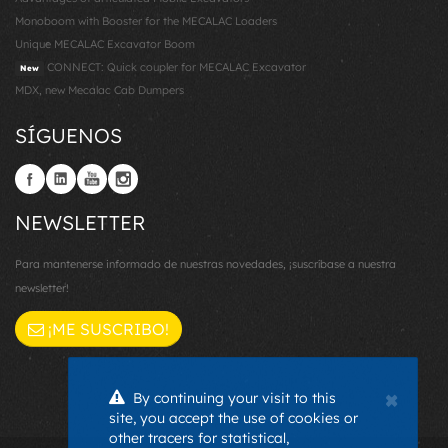
Monoboom with Booster for the MECALAC Loaders
Unique MECALAC Excavator Boom
CONNECT: Quick coupler for MECALAC Excavator
New
MDX, new Mecalac Cab Dumpers
SÍGUENOS
NEWSLETTER
Para mantenerse informado de nuestras novedades, ¡suscríbase a nuestra
newsletter!
¡ME SUSCRIBO!
×
By continuing your visit to this
site, you accept the use of cookies or
other tracers for statistical,