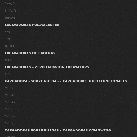
9MWR
11MWR
15MWR
EXCAVADORAS POLIVALENTES
6MCR
8MCR
10MCR
EXCAVADORAS DE CADENAS
15MC
EXCAVADORAS - ZERO EMISSION EXCAVATORS
e12
CARGADORAS SOBRE RUEDAS - CARGADORES MULTIFUNCIONALES
MCL2
MCL4
MCL4+
MCL6
MCL6+
MCL8
CARGADORAS SOBRE RUEDAS - CARGADORAS CON SWING