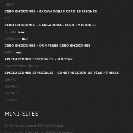
MBR71
CERO EMISIONES - EXCAVADORAS CERO EMISIONES
e12
CERO EMISIONES - CARGADORAS CERO EMISIONES
eS1000
New
eS900tele
New
CERO EMISIONES - DÚMPERES CERO EMISIONES
eMDX
New
APLICACIONES ESPECIALES - MILITAR
Government & Military
APLICACIONES ESPECIALES - CONSTRUCCIÓN DE VÍAS FÉRREAS
106MRail
136MRail
156MRail
216MRail
MINI-SITES
Safest Wheel Loader: MECALAC Swing
Advantages of articulated Mobile Excavators