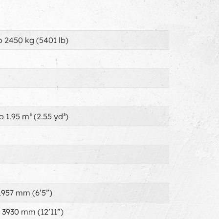
o 2450 kg (5401 lb)
o 1.95 m³ (2.55 yd³)
1957 mm (6’5”)
 3930 mm (12’11”)