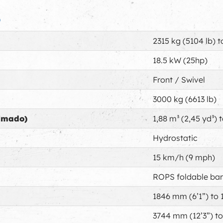
S
2315 kg (5104 lb) t
18.5 kW (25hp)
Front / Swivel
3000 kg (6613 lb)
lmado)
1,88 m³ (2,45 yd³) t
Hydrostatic
15 km/h (9 mph)
ROPS foldable bar
1846 mm (6’1”) to 
3744 mm (12’3”) to