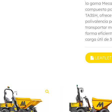
la gama Meca
compuesta por
TA3SH, ofrece
polivalencia 
transportar m
forma eficien
carga útil de 
LEAFLET 