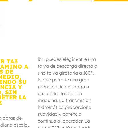
lb), puedes elegir entre una
R TA3
CAMINO A
tolva de descarga directa o
S DE
una tolva giratoria a 180°,
MEDIO,
lo que permite una gran
ENDO SU
NCIA Y
precisión de descarga a
, SIN
uno u otro lado de la
ETER LA
máquina. La transmisión
Z
hidrostática proporciona
suavidad y potencia
a obras de
continua al operador. La
diana escala,
gama TA3 está equipada