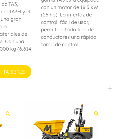
lac TA3,
con un motor de 18,5 kW
 el TA3H y el
(25 hp). La interfaz de
 una gran
control, fácil de usar,
para
permite a todo tipo de
ateriales de
conductores una rápida
te. Con una
toma de control.
3000 kg (6.614
: TA SERIE