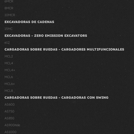
6MCR
8MCR
10MCR
EXCAVADORAS DE CADENAS
15MC
EXCAVADORAS - ZERO EMISSION EXCAVATORS
e12
CARGADORAS SOBRE RUEDAS - CARGADORES MULTIFUNCIONALES
MCL2
MCL4
MCL4+
MCL6
MCL6+
MCL8
CARGADORAS SOBRE RUEDAS - CARGADORAS CON SWING
AS600
AS750
AS850
AS900tele
AS1000