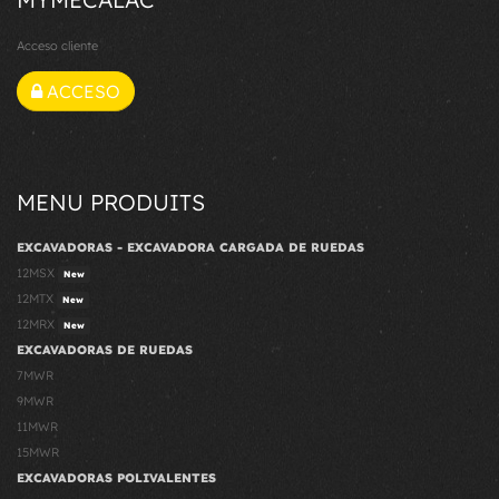
Acceso cliente
ACCESO
MENU PRODUITS
EXCAVADORAS - EXCAVADORA CARGADA DE RUEDAS
12MSX
New
12MTX
New
12MRX
New
EXCAVADORAS DE RUEDAS
7MWR
9MWR
11MWR
15MWR
EXCAVADORAS POLIVALENTES