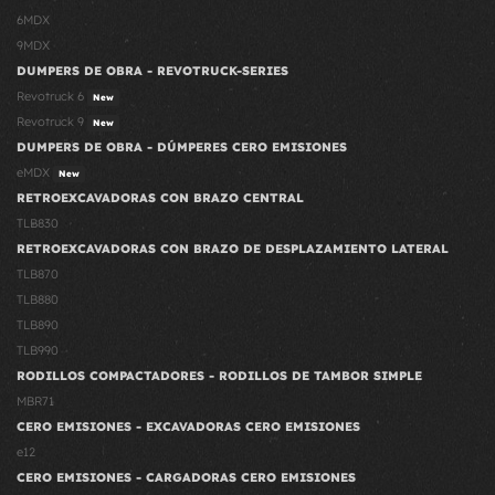
6MDX
9MDX
DUMPERS DE OBRA - REVOTRUCK-SERIES
Revotruck 6
New
Revotruck 9
New
DUMPERS DE OBRA - DÚMPERES CERO EMISIONES
eMDX
New
RETROEXCAVADORAS CON BRAZO CENTRAL
TLB830
RETROEXCAVADORAS CON BRAZO DE DESPLAZAMIENTO LATERAL
TLB870
TLB880
TLB890
TLB990
RODILLOS COMPACTADORES - RODILLOS DE TAMBOR SIMPLE
MBR71
CERO EMISIONES - EXCAVADORAS CERO EMISIONES
e12
CERO EMISIONES - CARGADORAS CERO EMISIONES