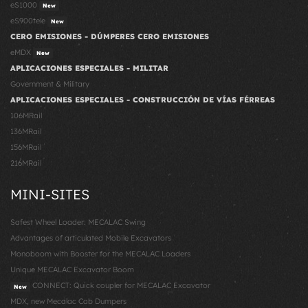
eS1000
New
eS900tele
New
CERO EMISIONES - DÚMPERES CERO EMISIONES
eMDX
New
APLICACIONES ESPECIALES - MILITAR
Government & Military
APLICACIONES ESPECIALES - CONSTRUCCIÓN DE VÍAS FÉRREAS
106MRail
136MRail
156MRail
216MRail
MINI-SITES
Safest Wheel Loader: MECALAC Swing
Advantages of articulated Mobile Excavators
Monoboom with Booster for the MECALAC Loaders
Unique MECALAC Excavator Boom
CONNECT: Quick coupler for MECALAC Excavator
New
MDX, new Mecalac Cab Dumpers