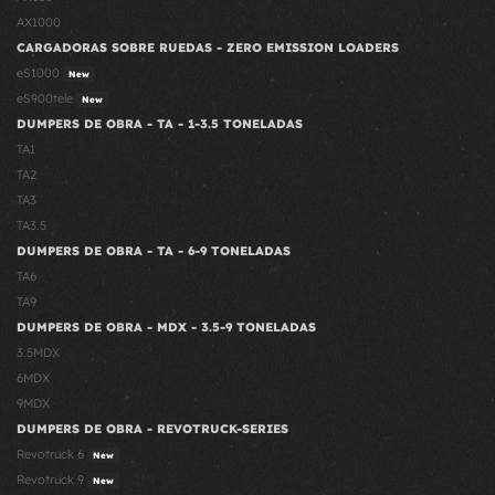
AX1000
CARGADORAS SOBRE RUEDAS - ZERO EMISSION LOADERS
eS1000
New
eS900tele
New
DUMPERS DE OBRA - TA - 1-3.5 TONELADAS
TA1
TA2
TA3
TA3.5
DUMPERS DE OBRA - TA - 6-9 TONELADAS
TA6
TA9
DUMPERS DE OBRA - MDX - 3.5-9 TONELADAS
3.5MDX
6MDX
9MDX
DUMPERS DE OBRA - REVOTRUCK-SERIES
Revotruck 6
New
Revotruck 9
New