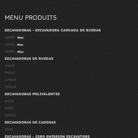
MENU PRODUITS
EXCAVADORAS - EXCAVADORA CARGADA DE RUEDAS
12MSX
New
12MTX
New
12MRX
New
EXCAVADORAS DE RUEDAS
7MWR
9MWR
11MWR
15MWR
EXCAVADORAS POLIVALENTES
6MCR
8MCR
10MCR
EXCAVADORAS DE CADENAS
15MC
EXCAVADORAS - ZERO EMISSION EXCAVATORS