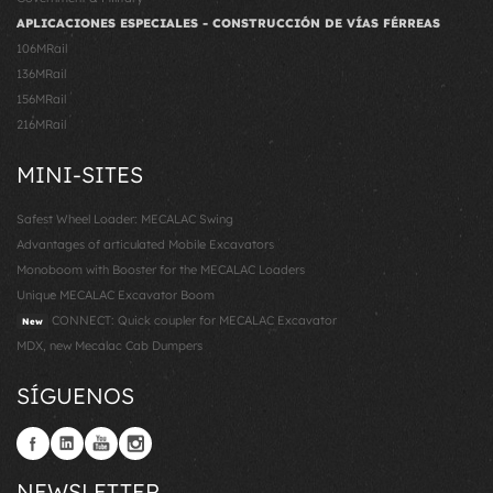
APLICACIONES ESPECIALES - CONSTRUCCIÓN DE VÍAS FÉRREAS
106MRail
136MRail
156MRail
216MRail
MINI-SITES
Safest Wheel Loader: MECALAC Swing
Advantages of articulated Mobile Excavators
Monoboom with Booster for the MECALAC Loaders
Unique MECALAC Excavator Boom
CONNECT: Quick coupler for MECALAC Excavator
New
MDX, new Mecalac Cab Dumpers
SÍGUENOS
NEWSLETTER