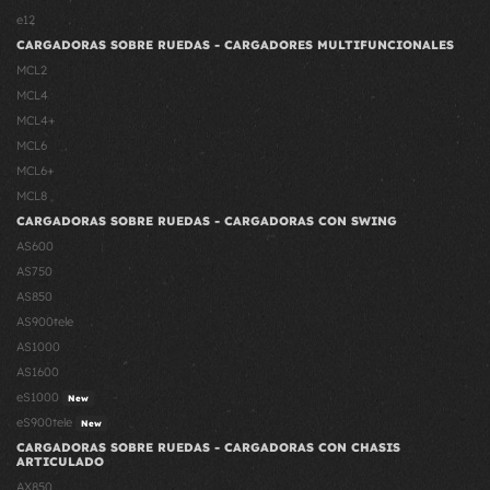
e12
CARGADORAS SOBRE RUEDAS - CARGADORES MULTIFUNCIONALES
MCL2
MCL4
MCL4+
MCL6
MCL6+
MCL8
CARGADORAS SOBRE RUEDAS - CARGADORAS CON SWING
AS600
AS750
AS850
AS900tele
AS1000
AS1600
eS1000
New
eS900tele
New
CARGADORAS SOBRE RUEDAS - CARGADORAS CON CHASIS
ARTICULADO
AX850