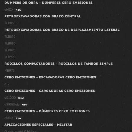
DUMPERS DE OBRA - DÚMPERES CERO EMISIONES
eMDX
New
RETROEXCAVADORAS CON BRAZO CENTRAL
TLB830
RETROEXCAVADORAS CON BRAZO DE DESPLAZAMIENTO LATERAL
TLB870
TLB880
TLB890
TLB990
RODILLOS COMPACTADORES - RODILLOS DE TAMBOR SIMPLE
MBR71
CERO EMISIONES - EXCAVADORAS CERO EMISIONES
e12
CERO EMISIONES - CARGADORAS CERO EMISIONES
eS1000
New
eS900tele
New
CERO EMISIONES - DÚMPERES CERO EMISIONES
eMDX
New
APLICACIONES ESPECIALES - MILITAR
Government & Military