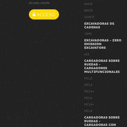
Acceso cliente
6MCR
8MCR
ACCESO
10MCR
EXCAVADORAS DE
CADENAS
15MC
EXCAVADORAS - ZERO
EMISSION
EXCAVATORS
e12
CARGADORAS SOBRE
RUEDAS -
CARGADORES
MULTIFUNCIONALES
MCL2
MCL4
MCL4+
MCL6
MCL6+
MCL8
CARGADORAS SOBRE
RUEDAS -
CARGADORAS CON