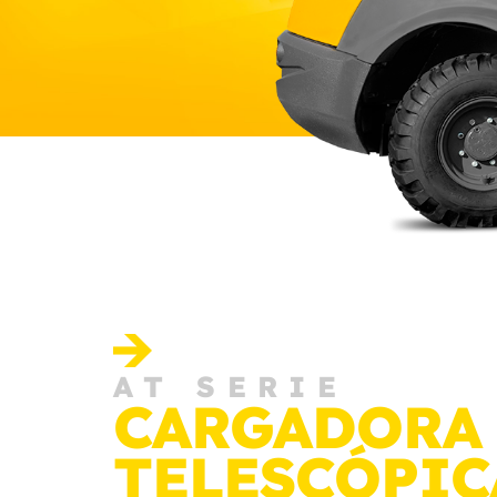
AT SERIE
CARGADORA
TELESCÓPIC