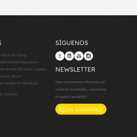
S
SÍGUENOS
: MECALAC Swing
lated Mobile Excavators
NEWSLETTER
er for the MECALAC Loaders
cavator Boom
Para mantenerse informado de
k coupler for MECALAC
nuestras novedades, ¡suscríbase
ab Dumpers
a nuestra newsletter!
¡ME SUSCRIBO!