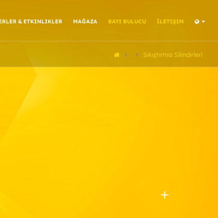
ERLER & ETKINLIKLER
MAĞAZA
BAYI BULUCU
İLETIŞIM
Sıkıştırma Silindirleri