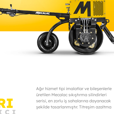
Ağır hizmet tipi imalatlar ve bileşenlerle
teknolojisi ile entegre sezgisel bir düzene
üretilen Mecalac sıkıştırma silindirleri
sahip kullanımı kolay kontroller, operatör
RI
serisi, en zorlu iş sahalarına dayanacak
şekilde tasarlanmıştır. Titreşim azaltma
IÇI