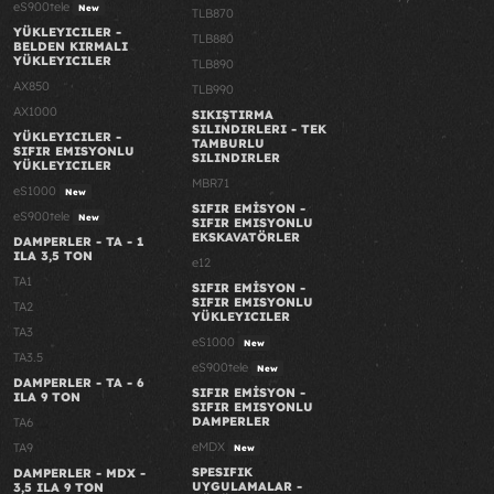
eS900tele
New
TLB870
YÜKLEYICILER -
TLB880
BELDEN KIRMALI
YÜKLEYICILER
TLB890
AX850
TLB990
AX1000
SIKIŞTIRMA
SILINDIRLERI - TEK
YÜKLEYICILER -
TAMBURLU
SIFIR EMISYONLU
SILINDIRLER
YÜKLEYICILER
MBR71
eS1000
New
SIFIR EMİSYON -
eS900tele
New
SIFIR EMISYONLU
EKSKAVATÖRLER
DAMPERLER - TA - 1
ILA 3,5 TON
e12
TA1
SIFIR EMİSYON -
SIFIR EMISYONLU
TA2
YÜKLEYICILER
TA3
eS1000
New
TA3.5
eS900tele
New
DAMPERLER - TA - 6
SIFIR EMİSYON -
ILA 9 TON
SIFIR EMISYONLU
DAMPERLER
TA6
eMDX
TA9
New
SPESIFIK
DAMPERLER - MDX -
UYGULAMALAR -
3,5 ILA 9 TON