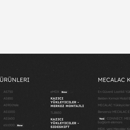
 ÜRÜNLERI
MECALAC 
AS750
eMDX
En Güvenli Lastikli Y
New
AS850
KAZICI
Belden Kırmalı Mobil E
YÜKLEYICILER -
AS900tele
MECALAC Yükleyiciler
MERKEZ MONTAJLI
AS1000
Benzersiz MECALAC 
TLB830
AS1600
CONNECT: MECAL
KAZICI
Yeni
bağlantı elemanı
YÜKLEYICILER -
eS1000
New
SIDESHIFT
MDX, yeni Mecalac Ka