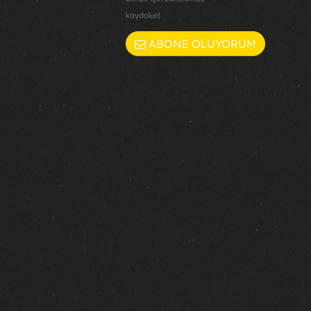
kaydolun!
ABONE OLUYORUM