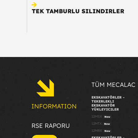
TEK TAMBURLU SILINDIRLER
TÜM MECALAC
EKSKAVATÖRLER -
TEKERLEKLI
INFORMATION
EKSKAVATÖR
YÜKLEYICILER
12MSX
New
12MTX
RSE RAPORU
New
12MRX
New
EKSKAVATÖRLER -