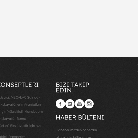
KONSEPTLERI
BIZI TAKIP
EDIN
ükleyici: MECALAC Salıncak
kskavatörlerin Avantajları
 için Yükselticili Monoboom
HABER BÜLTENI
Ekskavatör Bomu
AC Ekskavatör için hızlı
Haberlerimizden haberdar
binli Damperler
olmak için bültenimize