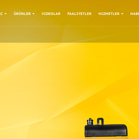
AC
ÜRÜNLER
VIDEOLAR
FAALIYETLER
HIZMETLER
HAB