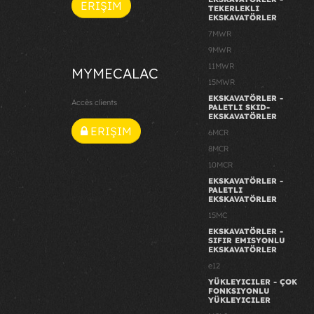
ERIŞIM
TEKERLEKLI
EKSKAVATÖRLER
7MWR
9MWR
11MWR
MYMECALAC
15MWR
EKSKAVATÖRLER -
Accès clients
PALETLI SKID-
EKSKAVATÖRLER
ERIŞIM
6MCR
8MCR
10MCR
EKSKAVATÖRLER -
PALETLI
EKSKAVATÖRLER
15MC
EKSKAVATÖRLER -
SIFIR EMISYONLU
EKSKAVATÖRLER
e12
YÜKLEYICILER - ÇOK
FONKSIYONLU
YÜKLEYICILER