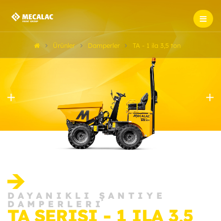
Ürünler
Damperler
TA - 1 ila 3,5 ton
DAYANIKLI ŞANTIYE
DAMPERLERI
TA SERISI - 1 ILA 3,5