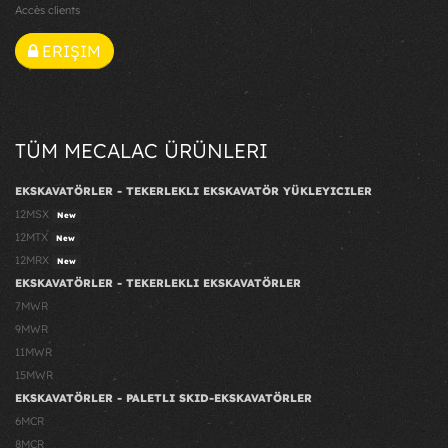
Accès clients
ERIŞIM
TÜM MECALAC ÜRÜNLERI
EKSKAVATÖRLER - TEKERLEKLI EKSKAVATÖR YÜKLEYICILER
12MSX
New
12MTX
New
12MRX
New
EKSKAVATÖRLER - TEKERLEKLI EKSKAVATÖRLER
7MWR
9MWR
11MWR
15MWR
EKSKAVATÖRLER - PALETLI SKID-EKSKAVATÖRLER
6MCR
8MCR