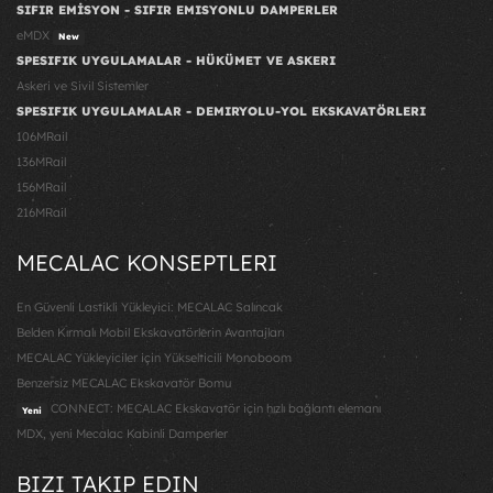
SIFIR EMİSYON - SIFIR EMISYONLU DAMPERLER
eMDX
New
SPESIFIK UYGULAMALAR - HÜKÜMET VE ASKERI
Askeri ve Sivil Sistemler
SPESIFIK UYGULAMALAR - DEMIRYOLU-YOL EKSKAVATÖRLERI
106MRail
136MRail
156MRail
216MRail
MECALAC KONSEPTLERI
En Güvenli Lastikli Yükleyici: MECALAC Salıncak
Belden Kırmalı Mobil Ekskavatörlerin Avantajları
MECALAC Yükleyiciler için Yükselticili Monoboom
Benzersiz MECALAC Ekskavatör Bomu
CONNECT: MECALAC Ekskavatör için hızlı bağlantı elemanı
Yeni
MDX, yeni Mecalac Kabinli Damperler
BIZI TAKIP EDIN