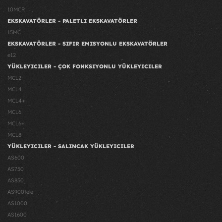
10MCR
EKSKAVATÖRLER - PALETLI EKSKAVATÖRLER
15MC
EKSKAVATÖRLER - SIFIR EMISYONLU EKSKAVATÖRLER
e12
YÜKLEYICILER - ÇOK FONKSIYONLU YÜKLEYICILER
MCL2
MCL4
MCL4+
MCL6
MCL6+
MCL8
YÜKLEYICILER - SALINCAK YÜKLEYICILER
AS600
AS750
AS850
AS900tele
AS1000
AS1600