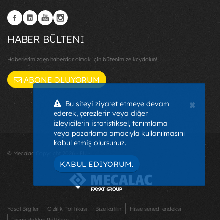
HABER BÜLTENI
Haberlerimizden haberdar olmak için bültenimize kaydolun!
ABONE OLUYORUM
×
Bu siteyi ziyaret etmeye devam
ederek, çerezlerin veya diğer
izleyicilerin istatistiksel, tanımlama
veya pazarlama amacıyla kullanılmasını
kabul etmiş olursunuz.
© Mecalac Copyright 2026 - EU -
KABUL EDIYORUM.
Yasal Bilgiler
Gizlilik Politikası
Bize katılın
Hisse senedi endeksi
İnsan Hakları Politikası