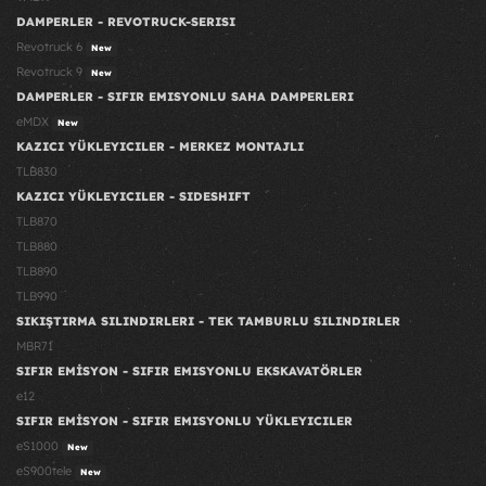
DAMPERLER - REVOTRUCK-SERISI
Revotruck 6
New
Revotruck 9
New
DAMPERLER - SIFIR EMISYONLU SAHA DAMPERLERI
eMDX
New
KAZICI YÜKLEYICILER - MERKEZ MONTAJLI
TLB830
KAZICI YÜKLEYICILER - SIDESHIFT
TLB870
TLB880
TLB890
TLB990
SIKIŞTIRMA SILINDIRLERI - TEK TAMBURLU SILINDIRLER
MBR71
SIFIR EMİSYON - SIFIR EMISYONLU EKSKAVATÖRLER
e12
SIFIR EMİSYON - SIFIR EMISYONLU YÜKLEYICILER
eS1000
New
eS900tele
New