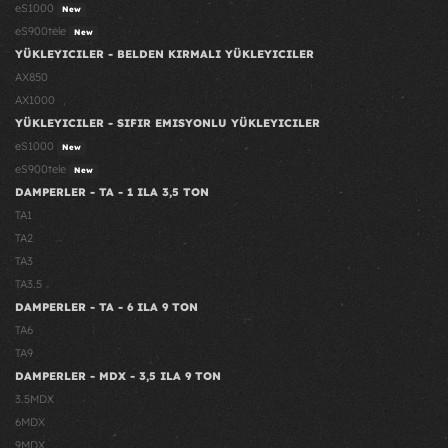
eS1000
New
eS900tele
New
YÜKLEYICILER - BELDEN KIRMALI YÜKLEYICILER
AX850
AX1000
YÜKLEYICILER - SIFIR EMISYONLU YÜKLEYICILER
eS1000
New
eS900tele
New
DAMPERLER - TA - 1 ILA 3,5 TON
TA1
TA2
TA3
TA3.5
DAMPERLER - TA - 6 ILA 9 TON
TA6
TA9
DAMPERLER - MDX - 3,5 ILA 9 TON
3.5MDX
6MDX
9MDX